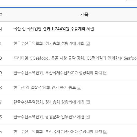
호
제목
지
국산 김 국제입찰 결과 1,744억원 수출계약 체결
1
한국수산무역협회, 정기총회 성황리에 개최
0
프리미엄 K-Seafood, 몽골 시장 공략 강화, GS편의점과 연계한 K-Seafood
9
한국수산무역협회, 부산국제수산EXPO 성공리에 마쳐
8
한국산 김 입찰·상담회 인기 속에 종료
7
한국수산무역협회, 정기총회 성황리에 개최
6
한국수산무역협회, 장흥군과 업무협약 체결
5
한국수산무역협회, 부산국제수산EXPO 성공리에 마쳐