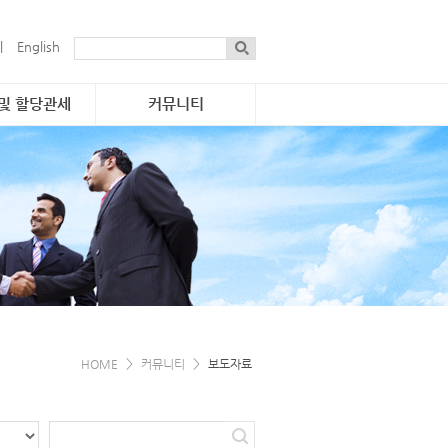
|
English
 및 할당관세
커뮤니티
통합공고
·물량 현황
자료실
 진행개요
보도자료
관세
게시판
·연락처
간행물
e-소식지
e-카탈로그
>
>
HOME
커뮤니티
보도자료