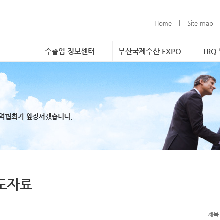
Home
|
Site map
수출입 정보센터
부산국제수산 EXPO
TRQ
촉진 사업
소개 및 개요
소개 및 개요
소개
구축
해외시장정보&무역통계
참가신청 안내
품목
형 해외시
무역관련 정보연계
TRQ
할당
바운드 마케
문의
 수조 보관
 및 브랜
도자료