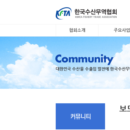
협회소개
주요사업
인사말
대일 김 수출 
개요 및 연혁
리스크안전망 
조직도
수출기업 맞춤
장조사
회원명부
K- 씨푸드 인
유관기관·사업
팅
오시는 길
국내 활‧신선
지원
수출 유공 표창
드대전
보