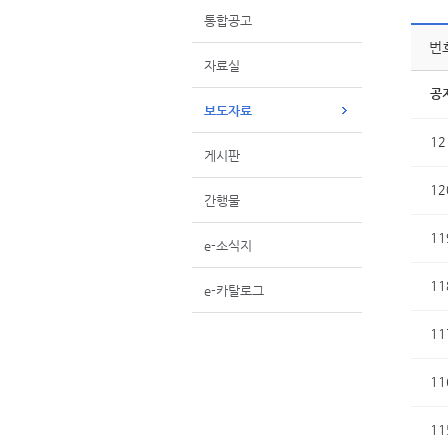
통합공고
번
자료실
공
보도자료
12
게시판
12
간행물
11
e-소식지
11
e-카탈로그
11
11
11