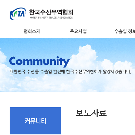
협회소개
주요사업
수출입 정
인사말
대일 김 수출 촉진 사업
소개 및 개요
개요 및 연혁
리스크안전망 구축
해외시장정보
조직도
수출기업 맞춤형 해외시
무역관련 정
장조사
회원명부
K- 씨푸드 인바운드 마케
유관기관·사업
팅
오시는 길
국내 활‧신선 수조 보관
지원
수출 유공 표창 및 브랜
드대전
보도자료