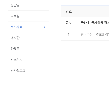
통합공고
번호
자료실
공지
국산 김 국제입찰 결과
보도자료
1
한국수산무역협회 정기
게시판
간행물
e-소식지
e-카탈로그