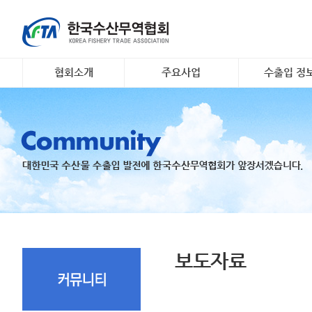
협회소개
주요사업
수출입 정
인사말
대일 김 수출 촉진 사업
소개 및 개요
개요 및 연혁
리스크안전망 구축
해외시장정보
조직도
수출기업 맞춤형 해외시
무역관련 정
장조사
회원명부
K- 씨푸드 인바운드 마케
유관기관·사업
팅
오시는 길
국내 활‧신선 수조 보관
지원
수출 유공 표창 및 브랜
드대전
보도자료