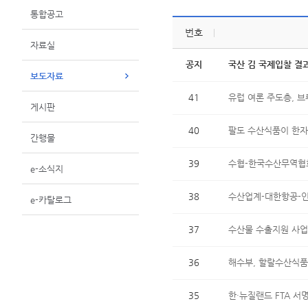
통합공고
번호
자료실
공지
국산 김 국제입찰 결과
보도자료
41
유럽 여론 주도층, 
게시판
40
팔도 수산식품이 한자
간행물
39
수협-한국수산무역협회
e-소식지
38
수산업계-대한항공-인
e-카탈로그
37
수산물 수출지원 사업,
36
해수부, 할랄수산식품
35
한·뉴질랜드 FTA 서