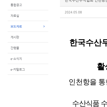
한국수산무역협회 인천항만
통합공고
2024.05.08
자료실
보도자료
게시판
한국수산무
간행물
e-소식지
활
e-카탈로그
인천항을 통
수산식품 수