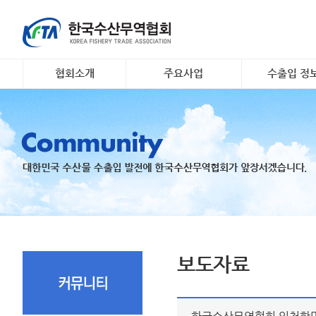
협회소개
주요사업
수출입 정
인사말
대일 김 수출 촉진 사업
소개 및 개요
개요 및 연혁
리스크안전망 구축
해외시장정보
조직도
수출기업 맞춤형 해외시
무역관련 정
장조사
회원명부
K- 씨푸드 인바운드 마케
유관기관·사업
팅
오시는 길
국내 활‧신선 수조 보관
지원
수출 유공 표창 및 브랜
드대전
보도자료