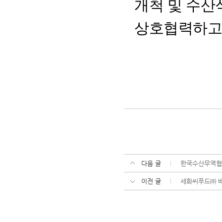
개척 및 수산
상호협력하고
다음 글
한국수산무역협회
이전 글
세화씨푸드㈜ 배