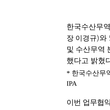
한국수산무
)
와
장 이경규
및 수산무역 
했다고 밝혔
*
한국수산무
IPA
이번 업무협약