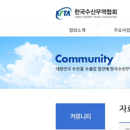
협회소개
주요사업
인사말
대일 김 수출 
개요 및 연혁
리스크안전망 
조직도
수출기업 맞춤
장조사
회원명부
K- 씨푸드 인
유관기관·사업
팅
오시는 길
국내 활‧신선
지원
수출 유공 표창
드대전
자