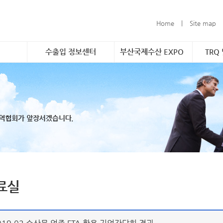
Home
|
Site map
수출입 정보센터
부산국제수산 EXPO
TRQ
촉진 사업
소개 및 개요
소개 및 개요
소개
구축
해외시장정보&무역통계
참가신청 안내
품목
형 해외시
무역관련 정보연계
TRQ
할당
바운드 마케
문의
 수조 보관
 및 브랜
료실