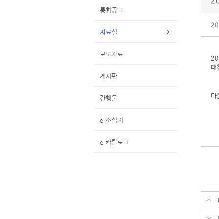
2
통합공고
20
자료실
보도자료
2
대
게시판
다
간행물
e-소식지
e-카탈로그