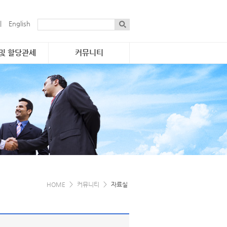
|
English
 및 할당관세
커뮤니티
통합공고
·물량 현황
자료실
 진행개요
보도자료
관세
게시판
·연락처
간행물
e-소식지
e-카탈로그
>
>
HOME
커뮤니티
자료실