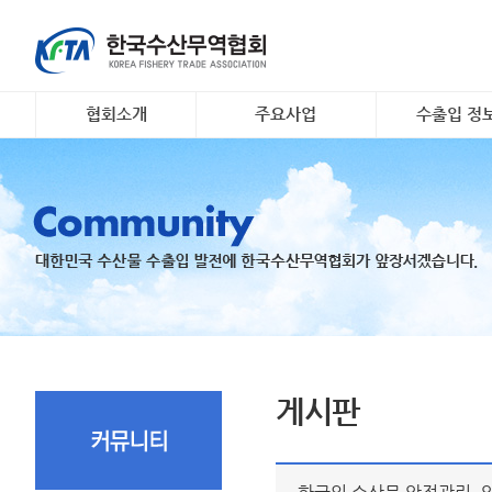
협회소개
주요사업
수출입 정
인사말
대일 김 수출 촉진 사업
소개 및 개요
개요 및 연혁
리스크안전망 구축
해외시장정보
조직도
수출기업 맞춤형 해외시
무역관련 정
장조사
회원명부
K- 씨푸드 인바운드 마케
유관기관·사업
팅
오시는 길
국내 활‧신선 수조 보관
지원
수출 유공 표창 및 브랜
드대전
게시판