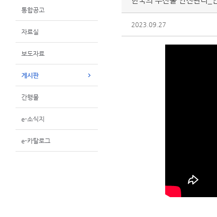
한국의 수산물 안전관리_
통합공고
2023.09.27
자료실
보도자료
게시판
간행물
e-소식지
e-카탈로그