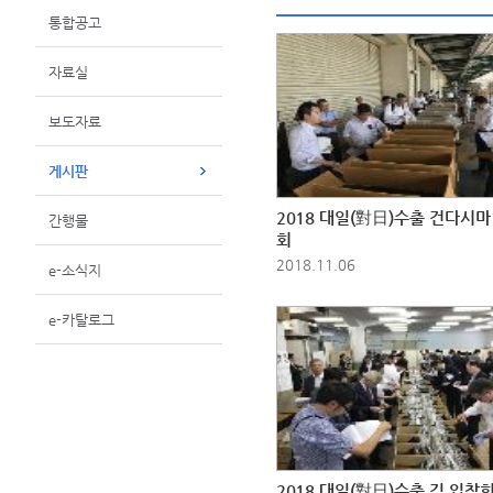
통합공고
자료실
보도자료
게시판
2018 대일(對日)수출 건다시마
간행물
회
2018.11.06
e-소식지
e-카탈로그
2018 대일(對日)수출 김 입찰회