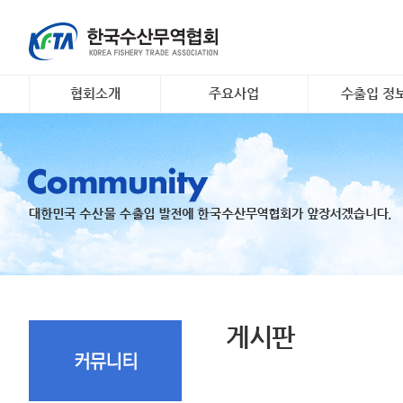
협회소개
주요사업
수출입 정
인사말
대일 김 수출 촉진 사업
소개 및 개요
개요 및 연혁
리스크안전망 구축
해외시장정보
조직도
수출기업 맞춤형 해외시
무역관련 정
장조사
회원명부
K- 씨푸드 인바운드 마케
유관기관·사업
팅
오시는 길
국내 활‧신선 수조 보관
지원
수출 유공 표창 및 브랜
드대전
게시판