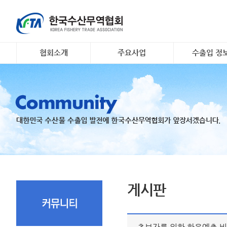
협회소개
주요사업
수출입 정
인사말
대일 김 수출 촉진 사업
소개 및 개요
개요 및 연혁
리스크안전망 구축
해외시장정보
조직도
수출기업 맞춤형 해외시
무역관련 정
장조사
회원명부
K- 씨푸드 인바운드 마케
유관기관·사업
팅
오시는 길
국내 활‧신선 수조 보관
지원
수출 유공 표창 및 브랜
드대전
게시판