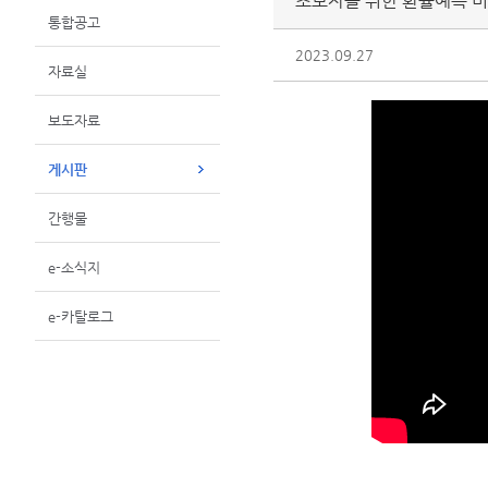
초보자를 위한 환율예측 
통합공고
2023.09.27
자료실
보도자료
게시판
간행물
e-소식지
e-카탈로그