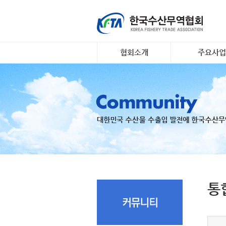
협회소개
주요사업
인사말
대일 김 수출 
개요 및 연혁
리스크안전망 
조직도
수출기업 맞춤
장조사
회원명부
K- 씨푸드 인
유관기관·사업
팅
오시는 길
국내 활‧신선
지원
수출 유공 표창
드대전
통