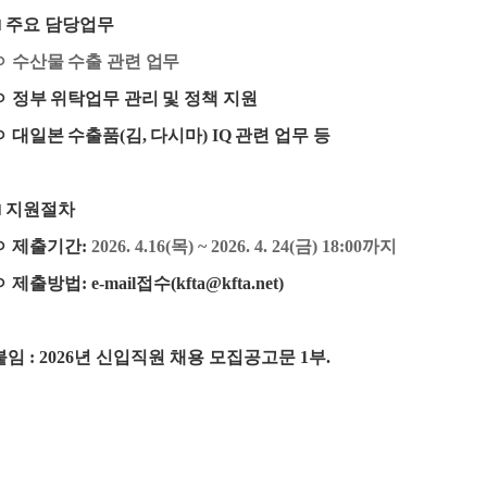
□
주요 담당업무
ㅇ
수산물 수출 관련 업무
ㅇ
정부 위탁업무 관리 및 정책 지원
ㅇ
대일본 수출품
(
김
,
다시마
) IQ
관련 업무 등
□
지원절차
 제출기간
:
2026. 4.16(
목
) ~ 2026. 4. 24(
금
) 18:00
까지
 제출방법
: e-mail
접수
(kfta@kfta.net)
붙임
: 2026년 신입직원
채용 모집공고문
1
부
.