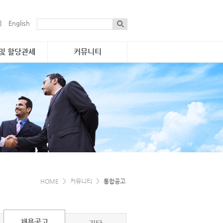
|
English
 및 할당관세
커뮤니티
통합공고
·물량 현황
자료실
 진행개요
보도자료
관세
게시판
·연락처
간행물
e-소식지
e-카탈로그
>
>
HOME
커뮤니티
통합공고
채용공고