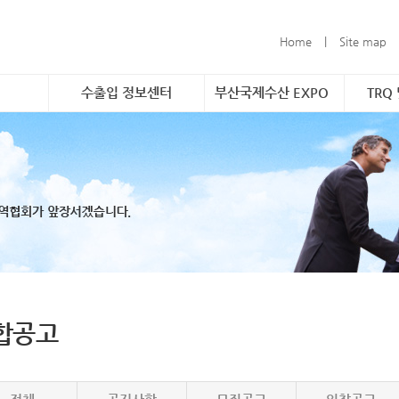
Home
|
Site map
수출입 정보센터
부산국제수산 EXPO
TRQ
촉진 사업
소개 및 개요
소개 및 개요
소개
구축
해외시장정보&무역통계
참가신청 안내
품목
형 해외시
무역관련 정보연계
TRQ
할당
바운드 마케
문의
 수조 보관
 및 브랜
합공고