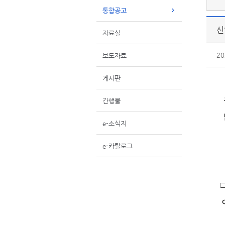
통합공고
신
자료실
20
보도자료
게시판
간행물
e-소식지
e-카탈로그