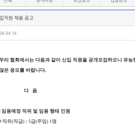
전체
공지사항
모집공고
입찰공고
입직원 채용 공고
26.04.16
우리 협회에서는 다음과 같이 신입 직원을 공개모집하오니
유능
많은 응모를 바랍니다
.
다 음
□
임용예정 직위
및 임용 형태 인원
ㅇ
직위
(
직급
) : 5
급
(
주임
) 1명