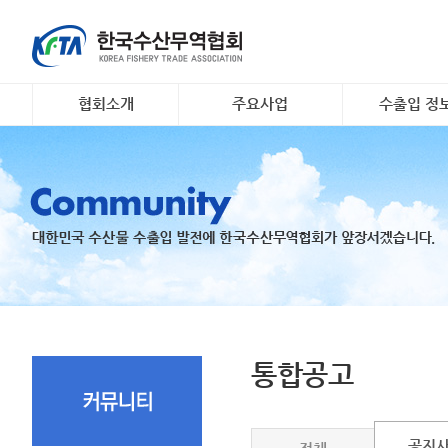
협회소개
주요사업
수출입 정
인사말
대일 김 수출 촉진 사업
소개 및 개요
개요 및 연혁
리스크안전망 구축
해외시장정보
조직도
수출기업 맞춤형 해외시
무역관련 정
장조사
회원명부
K- 씨푸드 인바운드 마케
유관기관·사업
팅
오시는 길
국내 활‧신선 수조 보관
지원
수출 유공 표창 및 브랜
드대전
통합공고
공지