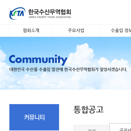
협회소개
주요사업
수출입 정
인사말
대일 김 수출 촉진 사업
소개 및 개요
개요 및 연혁
리스크안전망 구축
해외시장정보
조직도
수출기업 맞춤형 해외시
무역관련 정
장조사
회원명부
K- 씨푸드 인바운드 마케
유관기관·사업
팅
오시는 길
국내 활‧신선 수조 보관
지원
수출 유공 표창 및 브랜
드대전
통합공고
공지