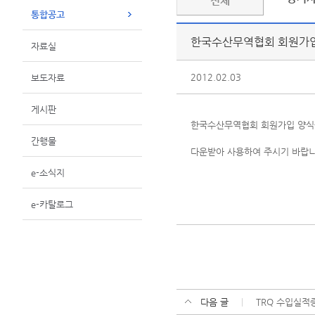
전체
통합공고
한국수산무역협회 회원가
자료실
2012.02.03
보도자료
게시판
한국수산무역협회 회원가입 양식
간행물
다운받아 사용하여 주시기 바랍니
e-소식지
e-카탈로그
다음 글
TRQ 수입실적